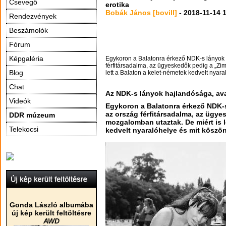
Csevegő
erotika
Bobák János [bovill]
- 2018-11-14 
Rendezvények
Beszámolók
Fórum
Képgaléria
Egykoron a Balatonra érkező NDK-s lányok 
férfitársadalma, az ügyeskedők pedig a „Zi
Blog
lett a Balaton a kelet-németek kedvelt nyara
Chat
Az NDK-s lányok hajlandósága, ava
Videók
Egykoron a Balatonra érkező NDK-s
az ország férfitársadalma, az ügye
DDR múzeum
mozgalomban utaztak. De miért is l
Telekocsi
kedvelt nyaralóhelye és mit köszö
Gonda László albumába
új kép került feltöltésre
AWD