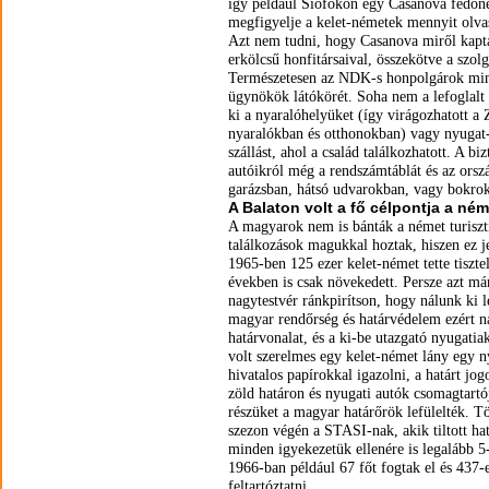
így például Siófokon egy Casanova fedőnev
megfigyelje a kelet-németek mennyit olvas
Azt nem tudni, hogy Casanova miről kapta 
erkölcsű honfitársaival, összekötve a szolg
Természetesen az NDK-s honpolgárok min
ügynökök látókörét. Soha nem a lefoglalt 
ki a nyaralóhelyüket (így virágozhatott a
nyaralókban és otthonokban) vagy nyugat-
szállást, ahol a család találkozhatott. A 
autóikról még a rendszámtáblát és az orszá
garázsban, hátsó udvarokban, vagy bokrok
A Balaton volt a fő célpontja a né
A magyarok nem is bánták a német turis
találkozások magukkal hoztak, hiszen ez je
1965-ben 125 ezer kelet-német tette tiszte
években is csak növekedett. Persze azt m
nagytestvér ránkpirítson, hogy nálunk ki l
magyar rendőrség és határvédelem ezért n
határvonalat, és a ki-be utazgató nyugatia
volt szerelmes egy kelet-német lány egy ny
hivatalos papírokkal igazolni, a határt jo
zöld határon és nyugati autók csomagtartó
részüket a magyar határőrök lefülelték. T
szezon végén a STASI-nak, akik tiltott hat
minden igyekezetük ellenére is legalább 5-
1966-ban például 67 főt fogtak el és 437-
feltartóztatni.