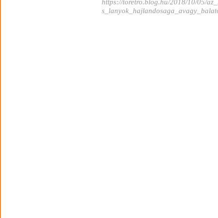
https://toretro.blog.hu/2018/10/05/az
s_lanyok_hajlandosaga_avagy_balato