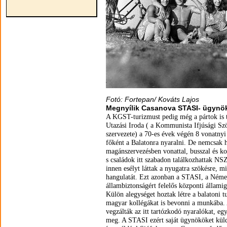
Fotó: Fortepan/ Kováts Lajos
Megnyílik Casanova STASI- ügynök
A KGST-turizmust pedig még a pártok is t
Utazási Iroda ( a Kommunista Ifjúsági Szö
szervezete) a 70-es évek végén 8 vonatnyi 
főként a Balatonra nyaralni. De nemcsak h
magánszervezésben vonattal, busszal és ko
s családok itt szabadon találkozhattak NS
innen esélyt láttak a nyugatra szökésre, 
hangulatát. Ezt azonban a STASI, a Néme
állambiztonságért felelős központi állami
Külön alegységet hoztak létre a balatoni t
magyar kollégákat is bevonni a munkába.
vegzálták az itt tartózkodó nyaralókat, egy
meg. A STASI ezért saját ügynököket küldö