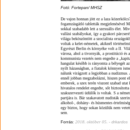
Fotó: Fortepan/ MHSZ
De vajon honnan jött ez a laza közerkölc
fogamzásgátló tabletták megjelenésével Ma
sokkal szabadabb lett a szexuális élet. M
vallási szabályokat, így a gyakori párcseré
világa beköszöntött a szocialista országok
voltak a kelet-németek, akiknél történelm
Egyrészt Berlin és környéke volt a II. Vi
városa, ahol a tivornyák, a prostitúció és 
kommunista vezetés nem engedte a „kapitali
hangulat később is rányomta a bélyegét az
nyílt házasságban, a fiatalok könnyen ism
nálunk virágzott a legjobban a nudizmus.
ennél jobban megzabolázni, hiszen pont el
emberek, a szex terén viszont szabad uta
hivatalos rendelet engedte, sőt biztosított
szakszervezeti üdülők is voltak. S a német
partjára is. Bár szakavatott nudisták szer
alkohol-, dohány- és húsmentes értelmisé
egy biztos, hogy sokan közülük nem vetet
sem.
2018. október 05.
-
Forrás:
drkardos