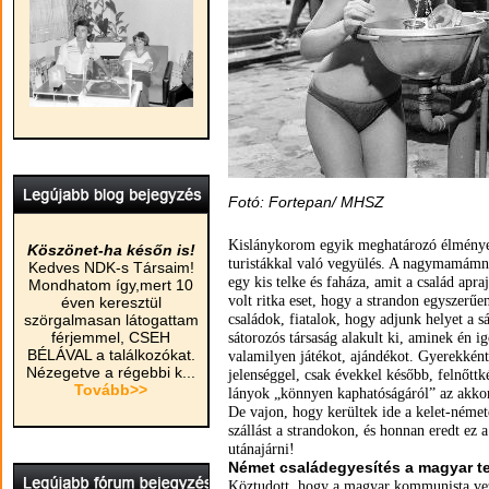
Fotó: Fortepan/ MHSZ
Kislánykorom egyik meghatározó élménye
Köszönet-ha későn is!
turistákkal való vegyülés. A nagymamámn
Kedves NDK-s Társaim!
egy kis telke és faháza, amit a család apr
Mondhatom így,mert 10
volt ritka eset, hogy a strandon egyszerű
éven keresztül
szörgalmasan látogattam
családok, fiatalok, hogy adjunk helyet a s
férjemmel, CSEH
sátorozós társaság alakult ki, aminek én 
BÉLÁVAL a találkozókat.
valamilyen játékot, ajándékot. Gyerekkén
Nézegetve a régebbi k...
jelenséggel, csak évekkel később, felnőttk
Tovább>>
lányok „könnyen kaphatóságáról” az akkor
De vajon, hogy kerültek ide a kelet-német
szállást a strandokon, és honnan eredt ez 
utánajárni!
Német családegyesítés a magyar te
Köztudott, hogy a magyar kommunista vezeté