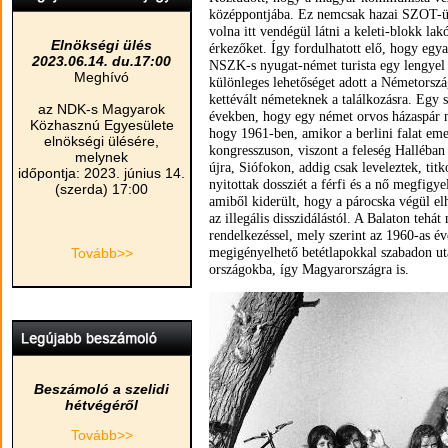
középpontjába. Ez nemcsak hazai SZOT-üdül
volna itt vendégül látni a keleti-blokk lak
Elnökségi ülés
érkezőket. Így fordulhatott elő, hogy egy
2023.06.14. du.17:00
NSZK-s nyugat-német turista egy lengyel 
Meghívó
különleges lehetőséget adott a Németorszá
kettévált németeknek a találkozásra. Egy s
az NDK-s Magyarok
években, hogy egy német orvos házaspár ná
Közhasznú Egyesülete
hogy 1961-ben, amikor a berlini falat emel
elnökségi ülésére,
kongresszuson, viszont a feleség Halléban
melynek
újra, Siófokon, addig csak leveleztek, ti
időpontja: 2023. június 14.
nyitottak dossziét a férfi és a nő megfig
(szerda) 17:00
amiből kiderült, hogy a párocska végül elh
az illegális disszidálástól. A Balaton tehá
rendelkezéssel, mely szerint az 1960-as é
Tovább>>
megigényelhető betétlapokkal szabadon uta
országokba, így Magyarországra is.
Beszámoló a szelidi
hétvégéről
Tovább>>