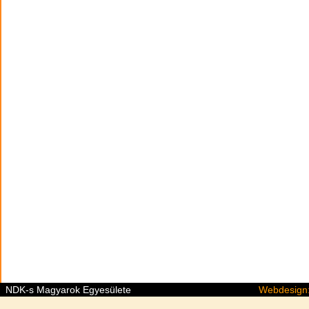
NDK-s Magyarok Egyesülete
Webdesig