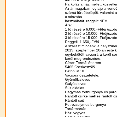
Parkolás a ház mellett közvetle
Az ár magában foglalja a ven
számú fürdőbelépőt, valamint 
a sószoba
használatát. reggelit NEM.
Ára:
1 fő részére 6.000,-Ft/féj /szob
2 fő részére 10.000,-Ft/éj/szo
3 fő részére 15.000,-Ft/éj/szo
Reggeli: 1.650,-Ft/fő
A szállást mindenki a helyszínen 
2019. szeptember 20-án este k
egybekötött vacsorára kerül so
kerül megrendezésre.
Címe: Termál étterem
5465 Cserkeszőlő
Beton út 10.
Vacsora összetétele:
Gyümölcsleves
Gulyás leves
Sült oldalas
Hagymás törtburgonya és párol
Rántott csirke mell és rántott c
Rántott sajt
Petrezselymes burgonya
Tartármártás
Házi vegyes
Somlói galuska