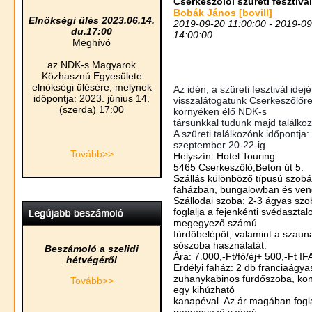
Cserkeszőlői szüreti fesztivál
Bobák János [bovill]
Elnökségi ülés 2023.06.14.
2019-09-20 11:00:00 - 2019-0
du.17:00
14:00:00
Meghívó
az NDK-s Magyarok
Közhasznú Egyesülete
elnökségi ülésére, melynek
Az idén, a szüreti fesztivál idej
időpontja: 2023. június 14.
visszalátogatunk Cserkeszőlőre
(szerda) 17:00
környéken élő NDK-s
társunkkal tudunk majd találkoz
A szüreti találkozónk időpontja:
szeptember 20-22-ig.
Tovább>>
Helyszín: Hotel Touring
5465 Cserkeszőlő,Beton út 5.
Szállás különböző típusú szobá
faházban, bungalowban és ve
Szállodai szoba: 2-3 ágyas sz
foglalja a fejenkénti svédaszta
megegyező számú
fürdőbelépőt, valamint a szaun
sószoba használatát.
Beszámoló a szelidi
Ára: 7.000,-Ft/fő/éj+ 500,-Ft IF
hétvégéről
Erdélyi faház: 2 db franciaágy
zuhanykabinos fürdőszoba, kon
Tovább>>
egy kihúzható
kanapéval. Az ár magában fogl
megegyező számú