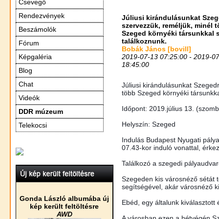
Csevegő
Rendezvények
Júliusi kirándulásunkat Sze
szervezzük, reméljük, minél 
Beszámolók
Szeged környéki társunkkal s
találkoznunk.
Fórum
Bobák János [bovill]
2019-07-13 07:25:00 - 2019-0
Képgaléria
18:45:00
Blog
Chat
Júliusi kirándulásunkat Szeged
több Szeged környéki társunkkal
Videók
Időpont: 2019.július 13. (szomb
DDR múzeum
Helyszín: Szeged
Telekocsi
Indulás Budapest Nyugati pálya
07.43-kor induló vonattal, érk
Találkozó a szegedi pályaudvar
Szegeden kis városnéző sétát 
segítségével, akár városnéző ki
Gonda László albumába új
Ebéd, egy általunk kiválasztott
kép került feltöltésre
AWD
A városban ezen a hétvégén Sz