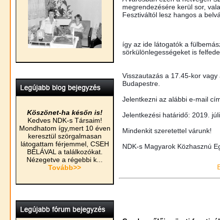
megrendezésére kerül sor, val
Fesztiváltól lesz hangos a belv
így az ide látogatók a fülbemás
sörkülönlegességeket is felfede
Visszautazás a 17.45-kor vagy 
Budapestre.
Jelentkezni az alábbi e-mail c
Köszönet-ha későn is!
Jelentkezési határidő: 2019. júl
Kedves NDK-s Társaim!
Mondhatom így,mert 10 éven
Mindenkit szeretettel várunk!
keresztül szörgalmasan
látogattam férjemmel, CSEH
NDK-s Magyarok Közhasznú Eg
BÉLÁVAL a találkozókat.
Nézegetve a régebbi k...
Tovább>>