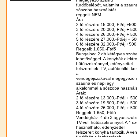
fürdőbelépőt, valamint a szaun
sószoba használatát.
reggelit NEM.
Ára:
2 fő részére 15.000,-Ft/éj +500,
3 fő részére 20.000,-Ft/éj + 500
4 fő részére 26.000,-Ft/éj + 500
5 fő részére 27.000,-Ft6éj + 50
6 fő részére 32.000,-Ft/éj +500,
Reggeli: 1.650,-Ft/fő
Bungalow: 2 db kétágyas szoba 
lehetőséggel. A konyhák elektr
hűtőszekrénnyel, edényzettel
felszereltek. TV, autóbeálló, ke
a
vendégéjszakával megegyező s
szauna és napi egy
alkalommal a sószoba használa
Árak:
2 fő részére 13.000,-Ft/éj + 500
3 fő részére 19.500,-Ft/éj + 500
4 fő részére 26.000,-Ft/éj + 500
Reggeli: 1.650,-Ft/fő
Vendégház: 4 db 3 ágyas szoba
TV-vel, hűtőszekrénnyel. A 4 
használható, edényzettel
felszerelt konyha tartozik. A v
fürdőhöz a legközelebb.